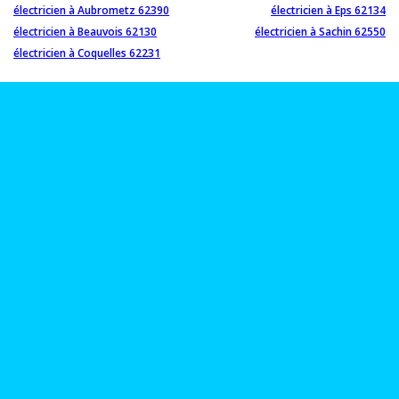
électricien à Aubrometz 62390
électricien à Eps 62134
électricien à Beauvois 62130
électricien à Sachin 62550
électricien à Coquelles 62231