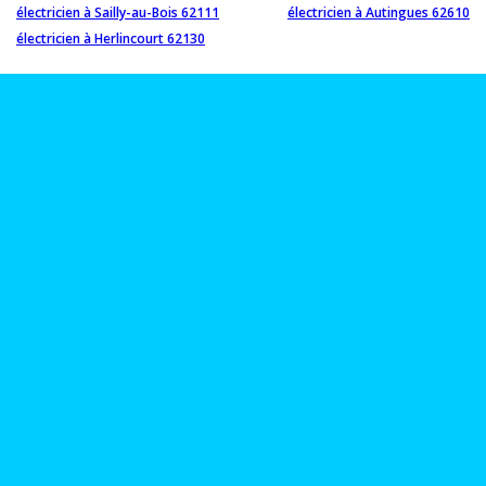
électricien à Sailly-au-Bois 62111
électricien à Autingues 62610
électricien à Herlincourt 62130